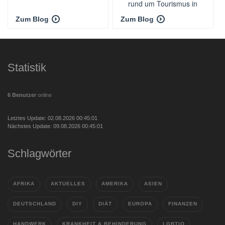
rund um Tourismus in
Wien
Zum Blog
Zum Blog
Statistik
6 Benutzer
online
Letztes Update: 02.08.2026 00:45:01
Nächstes Update: 09.08.2026 00:45:01
Schlagwörter
AFRIKA
AKTUELLES
AMERIKA
ASIEN
DEUTSCHLAND
DIY
DIÄT
EUROPA
FINANZEN
HANDWERK
KRANKHEIT & BEHINDERUNG
LGBTIQ