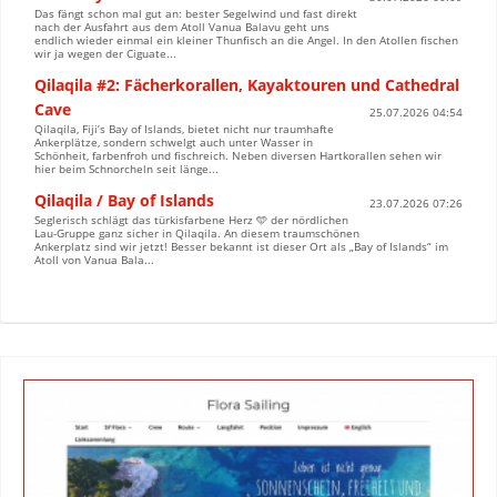
Das fängt schon mal gut an: bester Segelwind und fast direkt
nach der Ausfahrt aus dem Atoll Vanua Balavu geht uns
endlich wieder einmal ein kleiner Thunfisch an die Angel. In den Atollen fischen
wir ja wegen der Ciguate...
Qilaqila #2: Fächerkorallen, Kayaktouren und Cathedral
Cave
25.07.2026 04:54
Qilaqila, Fiji’s Bay of Islands, bietet nicht nur traumhafte
Ankerplätze, sondern schwelgt auch unter Wasser in
Schönheit, farbenfroh und fischreich. Neben diversen Hartkorallen sehen wir
hier beim Schnorcheln seit länge...
Qilaqila / Bay of Islands
23.07.2026 07:26
Seglerisch schlägt das türkisfarbene Herz 🩵 der nördlichen
Lau-Gruppe ganz sicher in Qilaqila. An diesem traumschönen
Ankerplatz sind wir jetzt! Besser bekannt ist dieser Ort als „Bay of Islands“ im
Atoll von Vanua Bala...