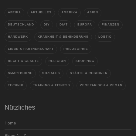
AFRIKA
AKTUELLES
AMERIKA
ASIEN
DEUTSCHLAND
DIY
DIÄT
EUROPA
FINANZEN
HANDWERK
KRANKHEIT & BEHINDERUNG
LGBTIQ
LIEBE & PARTNERSCHAFT
PHILOSOPHIE
RECHT & GESETZ
RELIGION
SHOPPING
SMARTPHONE
SOZIALES
STÄDTE & REGIONEN
TECHNIK
TRAINING & FITNESS
VEGETARISCH & VEGAN
Nützliches
Home
Blogs A – Z