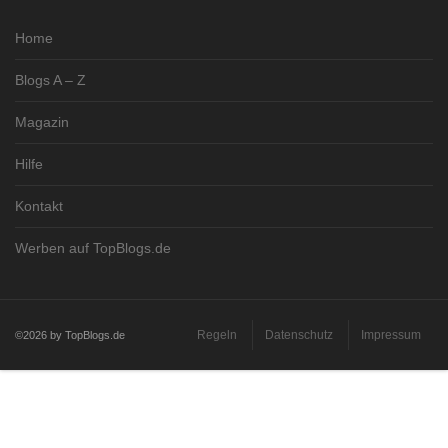
Home
Blogs A – Z
Magazin
Hilfe
Kontakt
Werben auf TopBlogs.de
Regeln
Datenschutz
Impressum
©2026 by TopBlogs.de