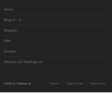
Home
Blogs A – Z
Magazin
Hilfe
Kontakt
Werben auf TopBlogs.de
Regeln
Datenschutz
Impressum
©2026 by TopBlogs.de