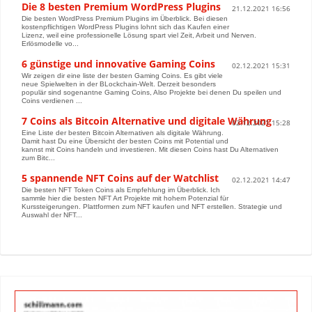
Die 8 besten Premium WordPress Plugins
21.12.2021 16:56
Die besten WordPress Premium Plugins im Überblick. Bei diesen
kostenpflichtigen WordPress Plugins lohnt sich das Kaufen einer
Lizenz, weil eine professionelle Lösung spart viel Zeit, Arbeit und Nerven.
Erlösmodelle vo...
6 günstige und innovative Gaming Coins
02.12.2021 15:31
Wir zeigen dir eine liste der besten Gaming Coins. Es gibt viele
neue Spielwelten in der BLockchain-Welt. Derzeit besonders
populär sind sogenantne Gaming Coins, Also Projekte bei denen Du speilen und
Coins verdienen ...
7 Coins als Bitcoin Alternative und digitale Währung
02.12.2021 15:28
Eine Liste der besten Bitcoin Alternativen als digitale Währung.
Damit hast Du eine Übersicht der besten Coins mit Potential und
kannst mit Coins handeln und investieren. Mit diesen Coins hast Du Alternativen
zum Bitc...
5 spannende NFT Coins auf der Watchlist
02.12.2021 14:47
Die besten NFT Token Coins als Empfehlung im Überblick. Ich
sammle hier die besten NFT Art Projekte mit hohem Potenzial für
Kurssteigerungen. Plattformen zum NFT kaufen und NFT erstellen. Strategie und
Auswahl der NFT...