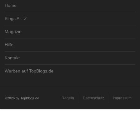
Home
Blogs A – Z
Magazin
Hilfe
Kontakt
Werben auf TopBlogs.de
Regeln
Datenschutz
Impressum
©2026 by TopBlogs.de