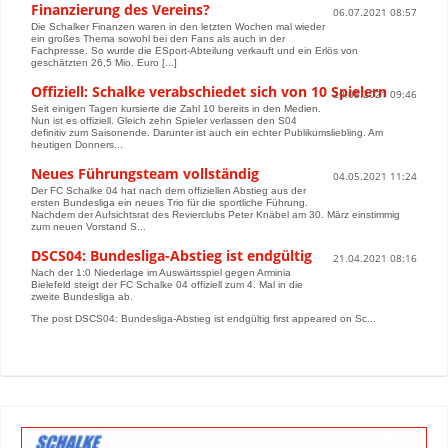
Finanzierung des Vereins?
06.07.2021 08:57
Die Schalker Finanzen waren in den letzten Wochen mal wieder
ein großes Thema sowohl bei den Fans als auch in der
Fachpresse. So wurde die ESport-Abteilung verkauft und ein Erlös von
geschätzten 26,5 Mio. Euro [...]
Offiziell: Schalke verabschiedet sich von 10 Spielern
20.05.2021 09:46
Seit einigen Tagen kursierte die Zahl 10 bereits in den Medien.
Nun ist es offiziell. Gleich zehn Spieler verlassen den S04
definitiv zum Saisonende. Darunter ist auch ein echter Publikumsliebling. Am
heutigen Donners...
Neues Führungsteam vollständig
04.05.2021 11:24
Der FC Schalke 04 hat nach dem offiziellen Abstieg aus der
ersten Bundesliga ein neues Trio für die sportliche Führung.
Nachdem der Aufsichtsrat des Revierclubs Peter Knäbel am 30. März einstimmig
zum neuen Vorstand S...
DSCS04: Bundesliga-Abstieg ist endgültig
21.04.2021 08:16
Nach der 1:0 Niederlage im Auswärtsspiel gegen Arminia
Bielefeld steigt der FC Schalke 04 offiziell zum 4. Mal in die
zweite Bundesliga ab.
The post DSCS04: Bundesliga-Abstieg ist endgültig first appeared on Sc...