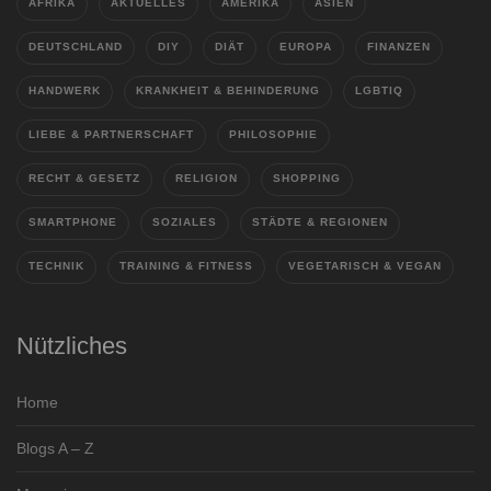
AFRIKA
AKTUELLES
AMERIKA
ASIEN
DEUTSCHLAND
DIY
DIÄT
EUROPA
FINANZEN
HANDWERK
KRANKHEIT & BEHINDERUNG
LGBTIQ
LIEBE & PARTNERSCHAFT
PHILOSOPHIE
RECHT & GESETZ
RELIGION
SHOPPING
SMARTPHONE
SOZIALES
STÄDTE & REGIONEN
TECHNIK
TRAINING & FITNESS
VEGETARISCH & VEGAN
Nützliches
Home
Blogs A – Z