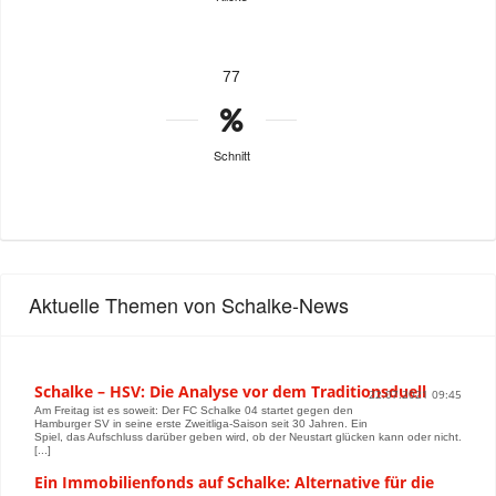
77
Schnitt
Aktuelle Themen von Schalke-News
Schalke – HSV: Die Analyse vor dem Traditionsduell
22.07.2021 09:45
Am Freitag ist es soweit: Der FC Schalke 04 startet gegen den
Hamburger SV in seine erste Zweitliga-Saison seit 30 Jahren. Ein
Spiel, das Aufschluss darüber geben wird, ob der Neustart glücken kann oder nicht.
[...]
Ein Immobilienfonds auf Schalke: Alternative für die