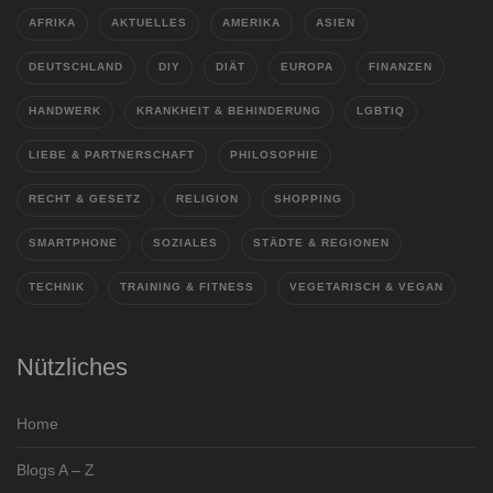
AFRIKA
AKTUELLES
AMERIKA
ASIEN
DEUTSCHLAND
DIY
DIÄT
EUROPA
FINANZEN
HANDWERK
KRANKHEIT & BEHINDERUNG
LGBTIQ
LIEBE & PARTNERSCHAFT
PHILOSOPHIE
RECHT & GESETZ
RELIGION
SHOPPING
SMARTPHONE
SOZIALES
STÄDTE & REGIONEN
TECHNIK
TRAINING & FITNESS
VEGETARISCH & VEGAN
Nützliches
Home
Blogs A – Z