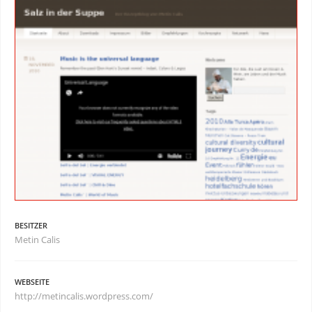
BESITZER
Metin Calis
WEBSEITE
http://metincalis.wordpress.com/