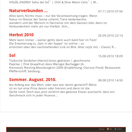
VISUAL ENERGY Sofra del Sol´ | Chill & Dine Metin Calis´ | W...
Naturverbunden …
07.11.2010 07:56
Alles kann, Nichts muss – nur die Verantwortung tragen. Wenn
Natur im Glanze der Sonne scheint, Tiere bedenkenlos
wandern und der Mensch in Harmonie mit dem Ganzen lebt, dann ist
Verbundenheit mehr als nur Vielfalt. Sich...
Herbst 2010
26.09.2010 22:14
Mehr kann immer – weiter gehts dann auch bald hier im Text!
Die Erweiterung zu „Salz in der Suppe“ ist online – zu
erreichen über den nachstehenden Link im Bild. Alles is(s)t mit – Classic R...
Sol
15.08.2010 18:09
Türkische Sardellen (Hamsi) kross gebraten | geschmorte
Paprika | Pink Grapefruit dazu Weingut Buchegger (A-
Kremstal), Riesling Moosburgerin 2006 (Empfehlung: Clarissa Friedl, Restaurant
Pfefferschiff, Salzburg...
Sommer. August. 2010.
08.08.2010 14:50
Am Anfang war das Wort, oder was war damit gemeint?! Meist
ist es nur eine Prise davon oder hiervon und dann ist die
Sache rund. Doch was jetzt wirklich das gewisse Etwas ausmacht, dass ein
Geschmack sich in jeder Nuance...