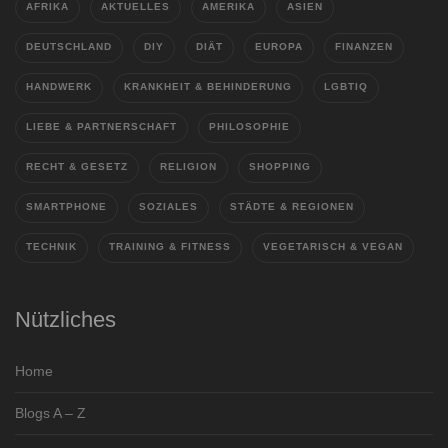
AFRIKA
AKTUELLES
AMERIKA
ASIEN
DEUTSCHLAND
DIY
DIÄT
EUROPA
FINANZEN
HANDWERK
KRANKHEIT & BEHINDERUNG
LGBTIQ
LIEBE & PARTNERSCHAFT
PHILOSOPHIE
RECHT & GESETZ
RELIGION
SHOPPING
SMARTPHONE
SOZIALES
STÄDTE & REGIONEN
TECHNIK
TRAINING & FITNESS
VEGETARISCH & VEGAN
Nützliches
Home
Blogs A – Z