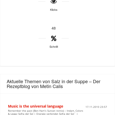
Klicks
48
Schnitt
Aktuelle Themen von Salz in der Suppe – Der
Rezeptblog von Metin Calis
Music is the universal language
17.11.2010 23:57
Remember the past (Ben Hart’s Sunset remix) – Indart, Colors
& Legaz Sofra del Sol | Energie verbindet Sofra del Sol´ |