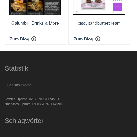
Galumbi - Drinks & More
biscuitandbuttercream
Zum Blog
Zum Blog
Statistik
3 Benutzer
online
Letztes Update: 02.08.2026 00:45:01
Nächstes Update: 09.08.2026 00:45:01
Schlagwörter