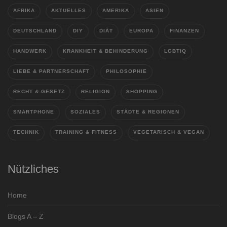
AFRIKA
AKTUELLES
AMERIKA
ASIEN
DEUTSCHLAND
DIY
DIÄT
EUROPA
FINANZEN
HANDWERK
KRANKHEIT & BEHINDERUNG
LGBTIQ
LIEBE & PARTNERSCHAFT
PHILOSOPHIE
RECHT & GESETZ
RELIGION
SHOPPING
SMARTPHONE
SOZIALES
STÄDTE & REGIONEN
TECHNIK
TRAINING & FITNESS
VEGETARISCH & VEGAN
Nützliches
Home
Blogs A – Z