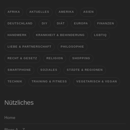
AFRIKA
AKTUELLES
AMERIKA
ASIEN
DEUTSCHLAND
DIY
DIÄT
EUROPA
FINANZEN
HANDWERK
KRANKHEIT & BEHINDERUNG
LGBTIQ
LIEBE & PARTNERSCHAFT
PHILOSOPHIE
RECHT & GESETZ
RELIGION
SHOPPING
SMARTPHONE
SOZIALES
STÄDTE & REGIONEN
TECHNIK
TRAINING & FITNESS
VEGETARISCH & VEGAN
Nützliches
Home
Blogs A – Z