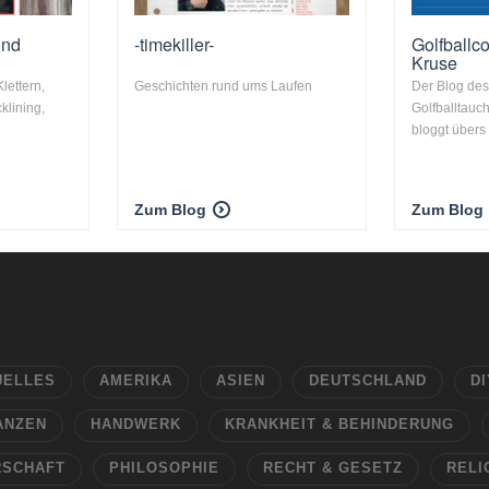
und
-timekiller-
Golfball
Kruse
lettern,
Geschichten rund ums Laufen
Der Blog des
klining,
Golfballtauc
bloggt übers
Zum Blog
Zum Blog
UELLES
AMERIKA
ASIEN
DEUTSCHLAND
DI
ANZEN
HANDWERK
KRANKHEIT & BEHINDERUNG
RSCHAFT
PHILOSOPHIE
RECHT & GESETZ
RELI