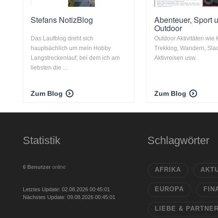
Stefans NotizBlog
Abenteuer, Sport 
Outdoor
Das Laufblog dreht sich
Outdoor Aktivitäten wie K
hauptsächlich um mein Hobby
Trekking, Wandern, Slac
Langstreckenlauf, bei dem ich am
Aktivreisen usw.
liebsten die ...
Zum Blog
Zum Blog
Statistik
Schlagwörter
6 Benutzer
online
AFRIKA
AKT
EUROPA
FIN
Letztes Update: 02.08.2026 00:45:01
Nächstes Update: 09.08.2026 00:45:01
LIEBE & PARTNE