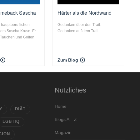
comeback Sascha
Härter als die Nordwand
 hauptberuflichen
Gedanken über den Trail.
hers Sascha Kruse. Er
Gedanken auf dem Trail.
 Tauchen und Golfen.
Zum Blog
Nützliches
Home
Y
DIÄT
Blogs A – Z
LGBTIQ
Magazin
GION