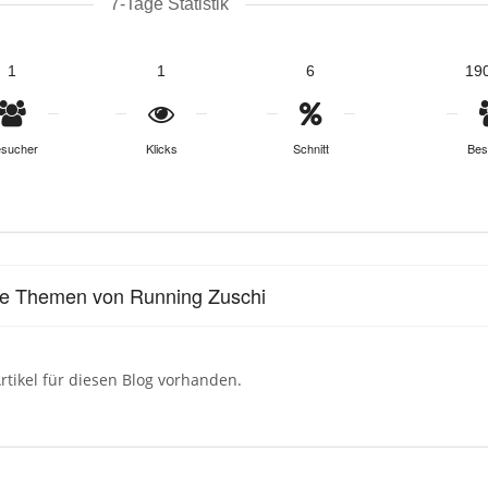
7-Tage Statistik
1
1
6
19
sucher
Klicks
Schnitt
Bes
le Themen von Running Zuschi
rtikel für diesen Blog vorhanden.