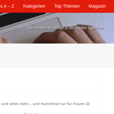
s A – Z
Kategorien
Top Themen
Magazin
Die besten Weblogs in deutscher Sprache
er, und vieles mehr… und manchmal nur für Frauen 😉