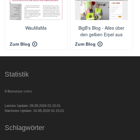
WauMaMa
BigB's Blog - Alles über
den gelben Erpel aus
Beckum
Zum Blog
Zum Blog
Statistik
9 Benutzer
online
Letztes Update: 09.08.2026 01:15:01
Nächstes Update: 16.08.2026 01:15:01
Schlagwörter