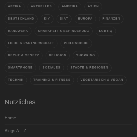
AFRIKA
AKTUELLES
AMERIKA
ASIEN
DEUTSCHLAND
DIY
DIÄT
EUROPA
FINANZEN
HANDWERK
KRANKHEIT & BEHINDERUNG
LGBTIQ
LIEBE & PARTNERSCHAFT
PHILOSOPHIE
RECHT & GESETZ
RELIGION
SHOPPING
SMARTPHONE
SOZIALES
STÄDTE & REGIONEN
TECHNIK
TRAINING & FITNESS
VEGETARISCH & VEGAN
Nützliches
Home
Blogs A – Z