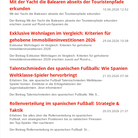
Mit der Yacht die Balearen abseits der Touristenpfade
erkunden
10.06.2026 12:52
Mit der Yacht die Balearen abseits der Touristenpfade erkunden
Der Beitrag Mit der Yacht die Balearen abseits der Touristenpfade erkunden
erschien zuerst auf Rund-um-Spanien.de.
Exklusive Wohnlagen im Vergleich: Kriterien für
gehobene Immobilieninvestitionen 2026
29.04.2026 10:38
Exklusive Wohnlagen im Vergleich: Kriterien für gehobene
Immobilieninvestitionen 2026
Der Beitrag Exklusive Wohnlagen im Vergleich: Kriterien für gehobene
Immobilieninvestitionen 2026 erschien zuerst auf Rund-u...
Talentschmieden des spanischen Fußballs: Wie Spanien
Weltklasse-Spieler hervorbringt
21.03.2026 07:36
Erfahren Sie, wie spanische Fußball Talentschmieden Weltklasse-
Spieler formen. Einblicke in die Erfolgsfaktoren der
Jugendakademien. Jetzt informieren!
Der Beitrag Talentschmieden des spanischen Fußballs: Wie S...
Rollenverteilung im spanischen Fußball: Strategie &
Taktik
20.03.2026 21:31
Erfahren Sie alles über die Rollenverteilung im spanischen
Fußball, von strategischen Positionen bis zu taktischen Finessen
der Top-Spieler. Hier nachlesen
Der Beitrag Rollenverteilung im spanischen Fußball: St...