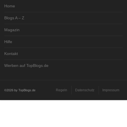
Home
Blogs A – Z
Magazin
Hilfe
Kontakt
Werben auf TopBlogs.de
Regeln
Datenschutz
Impressum
©2026 by TopBlogs.de