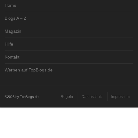
Home
Blogs A – Z
Magazin
Hilfe
Kontakt
Werben auf TopBlogs.de
Regeln
Datenschutz
Impressum
©2026 by TopBlogs.de