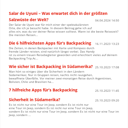
Salar de Uyuni – Was erwartet dich in der größten
Salzwüste der Welt?
04.04.2024 14:50
Der Salar de Uyuni war für mich einer der spektakulärsten
Orte, die ich je besucht habe. In diesem Beitrag gehe ich auf
alles ein, was du vor deiner Reise wissen solltest. Wann ist die beste Reisezeit?
Die meisten Reisen...
Die 6 hilfreichsten Apps für’s Backpacking
16.11.2023 13:23
Die Zeiten, in denen Backpacker mit Karte und Kompass durch
fremde Länder reisten, sind natürlich längst vorbei. Das Handy
ist zu einem treuen Reisebegleiter geworden und erleichtert vieles auf deinem
Backpacking Trip.Ac...
Wie sicher ist Backpacking in Südamerika?
25.10.2023 17:08
Man hört so einiges über die Sicherheit in den Ländern
Südamerikas: Nur in Gruppen reisen, nachts nicht rausgehen,
bewaffnete Überfälle. Vor meiner zwei-monatigen Reise durch Argentinien,
Bolivien, Chile und Brasilien ha...
7 hilfreiche Apps für’s Backpacking
25.10.2023 11:45
Sicherheit in Südamerika?
25.10.2023 09:20
Es ist nicht nur eine Tour im Jeep, sondern Es ist nicht nur
eine Tour im Jeep, sondern Es ist nicht nur eine Tour im Jeep,
sondern Es ist nicht nur eine Tour im Jeep, sondern Es ist nicht nur eine Tour im
Jeep, sondern ...