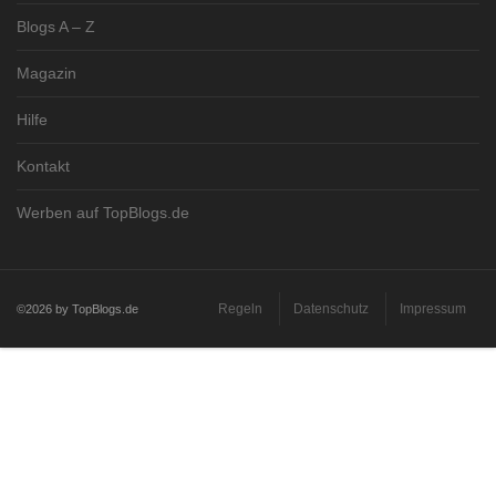
Blogs A – Z
Magazin
Hilfe
Kontakt
Werben auf TopBlogs.de
Regeln
Datenschutz
Impressum
©2026 by TopBlogs.de