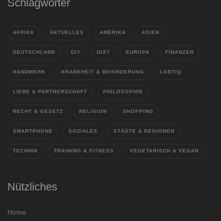
Schlagwörter
AFRIKA
AKTUELLES
AMERIKA
ASIEN
DEUTSCHLAND
DIY
DIÄT
EUROPA
FINANZEN
HANDWERK
KRANKHEIT & BEHINDERUNG
LGBTIQ
LIEBE & PARTNERSCHAFT
PHILOSOPHIE
RECHT & GESETZ
RELIGION
SHOPPING
SMARTPHONE
SOZIALES
STÄDTE & REGIONEN
TECHNIK
TRAINING & FITNESS
VEGETARISCH & VEGAN
Nützliches
Home