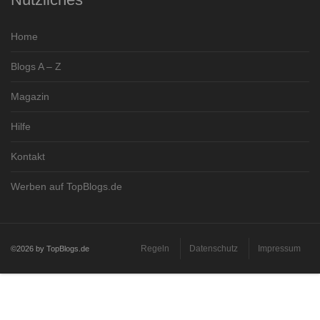
Home
Blogs A – Z
Magazin
Hilfe
Kontakt
Werben auf TopBlogs.de
Regeln
Datenschutz
Impressum
©2026 by TopBlogs.de