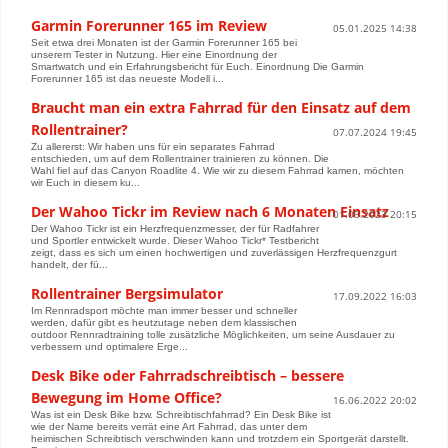
Garmin Forerunner 165 im Review
05.01.2025 14:38
Seit etwa drei Monaten ist der Garmin Forerunner 165 bei
unserem Tester in Nutzung. Hier eine Einordnung der
Smartwatch und ein Erfahrungsbericht für Euch. Einordnung Die Garmin
Forerunner 165 ist das neueste Modell i...
Braucht man ein extra Fahrrad für den Einsatz auf dem
Rollentrainer?
07.07.2024 19:45
Zu allererst: Wir haben uns für ein separates Fahrrad
entschieden, um auf dem Rollentrainer trainieren zu können. Die
Wahl fiel auf das Canyon Roadlite 4. Wie wir zu diesem Fahrrad kamen, möchten
wir Euch in diesem ku...
Der Wahoo Tickr im Review nach 6 Monaten Einsatz
01.03.2023 20:15
Der Wahoo Tickr ist ein Herzfrequenzmesser, der für Radfahrer
und Sportler entwickelt wurde. Dieser Wahoo Tickr* Testbericht
zeigt, dass es sich um einen hochwertigen und zuverlässigen Herzfrequenzgurt
handelt, der fü...
Rollentrainer Bergsimulator
17.09.2022 16:03
Im Rennradsport möchte man immer besser und schneller
werden, dafür gibt es heutzutage neben dem klassischen
outdoor Rennradtraining tolle zusätzliche Möglichkeiten, um seine Ausdauer zu
verbessern und optimalere Erge...
Desk Bike oder Fahrradschreibtisch – bessere
Bewegung im Home Office?
16.06.2022 20:02
Was ist ein Desk Bike bzw. Schreibtischfahrrad? Ein Desk Bike ist
wie der Name bereits verrät eine Art Fahrrad, das unter dem
heimischen Schreibtisch verschwinden kann und trotzdem ein Sportgerät darstellt.