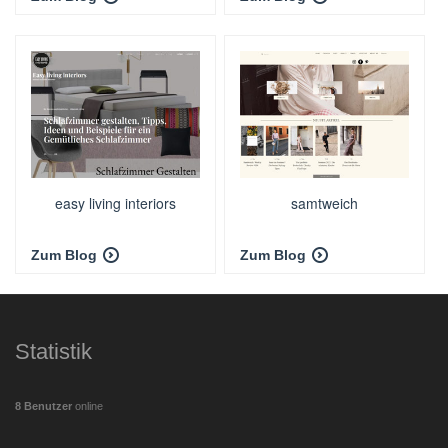
Supervisor | Zert.
Change-Manager - Men...
easy living interiors
samtweich
Zum Blog
Zum Blog
Statistik
8 Benutzer
online