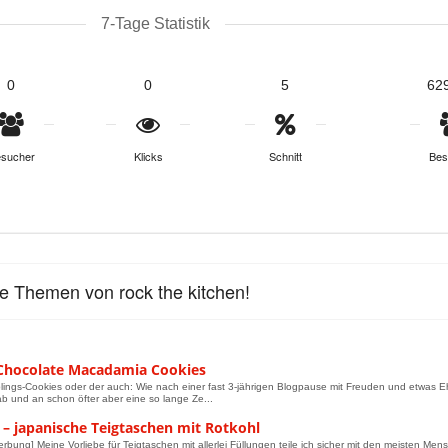
7-Tage Statistik
0
0
5
62
sucher
Klicks
Schnitt
Bes
le Themen von rock the kitchen!
Chocolate Macadamia Cookies
lings-Cookies oder der auch: Wie nach einer fast 3-jährigen Blogpause mit Freuden und etwas E
ab und an schon öfter aber eine so lange Ze...
 – japanische Teigtaschen mit Rotkohl
erbung] Meine Vorliebe für Teigtaschen mit allerlei Füllungen teile ich sicher mit den meisten Mens