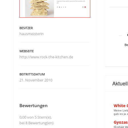
BESITZER
hausmeisterin
Be
WEBSEITE
http://www.rock-the-kitchen.de
BEITRITTSDATUM
21. November 2010
Aktuel
Bewertungen
White 
Meine Lieb
gab es ja 
0,00 von 5 Stern(e),
Gyozas
bei 8 Bewertung(en)
[Enthält W