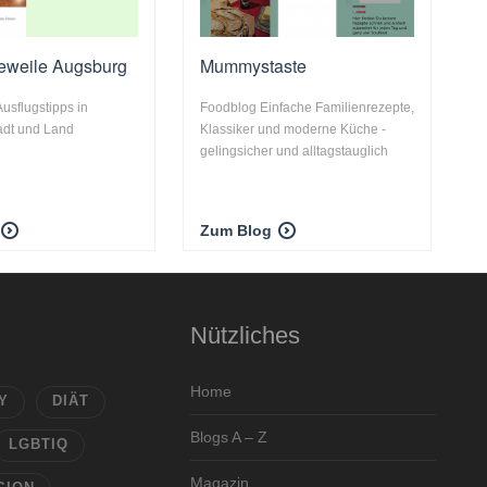
eweile Augsburg
Mummystaste
usflugstipps in
Foodblog Einfache Familienrezepte,
adt und Land
Klassiker und moderne Küche -
gelingsicher und alltagstauglich
Zum Blog
Nützliches
Home
Y
DIÄT
Blogs A – Z
LGBTIQ
Magazin