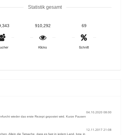
Statistik gesamt
9,343
910,292
69
ucher
Klicks
Schnitt
04.10.2020 08:00
hrfurcht wieder das erste Rezept gepostet wird. Kurze Pausen
12.11.2017 21:08
chen. Allein die Tatsache, dass es fast in jedem Land, bzw. in