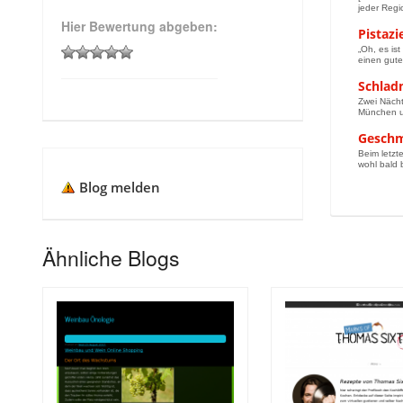
jeder Regi
Hier Bewertung abgeben:
Pistaz
„Oh, es is
einen gute
Schlad
Zwei Nächt
München un
Geschm
Beim letzt
wohl bald 
Blog melden
Ähnliche Blogs