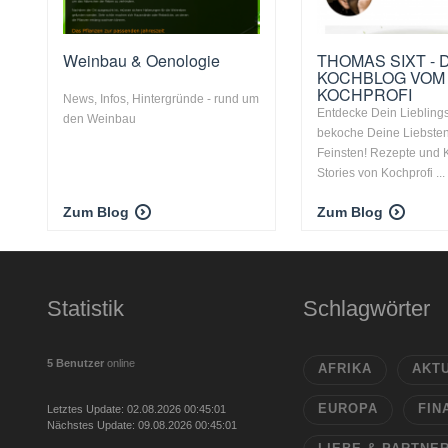
Weinbau & Oenologie
THOMAS SIXT - 
KOCHBLOG VOM
KOCHPROFI
News, Infos, Hintergründe - rund um
Entdecke Dein Liebling
den Weinbau
bekoche Deine Liebste
Feinsten! Rezepte und 
Stories von Kochprofi ...
Zum Blog
Zum Blog
Statistik
Schlagwörter
5 Benutzer
online
AFRIKA
AKT
EUROPA
FIN
Letztes Update: 02.08.2026 00:45:01
Nächstes Update: 09.08.2026 00:45:01