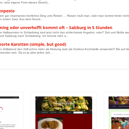
on, eine eigene Form dieses Gericht...
ienpesto
t ein gar charmantes herrliches Ding ums Reisen … Reisen muß man, oder man kommt hinter nichts
n ersten Satz. Aus dem Grund...
ming oder unverhofft kommt oft – Salzburg in 5 Stunden
e Halbpension in Schladming sind jetzt nicht das schlechteste Angebot, oder? Zeit und Muße wa
d Salzburg nach Schladming. Ich könnte mich a...
orte Karotten (simple, but good)
en Grillabend den Grill schon mehr als Heizung statt als Outdoor-Kochstelle verwendet? Bis auf die 
beendet sein. Da es ja aber jedes Jah...