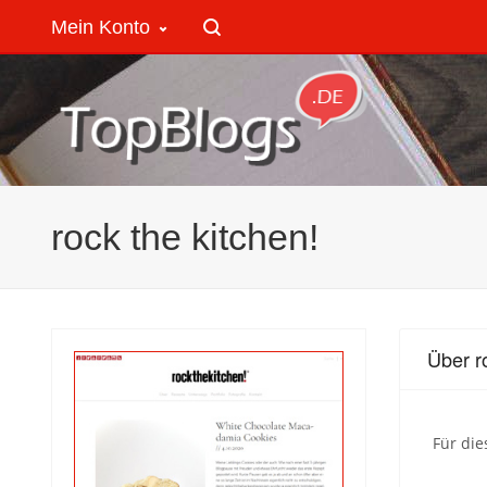
Mein Konto
rock the kitchen!
Über r
Für die