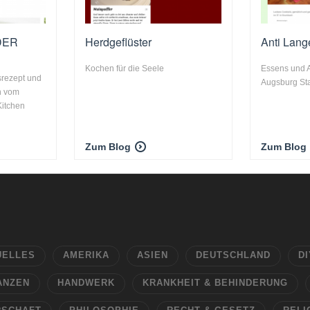
DER
Herdgeflüster
Anti Lang
Kochen für die Seele
Essens und A
srezept und
Augsburg St
n vom
Kitchen
Zum Blog
Zum Blog
UELLES
AMERIKA
ASIEN
DEUTSCHLAND
DI
ANZEN
HANDWERK
KRANKHEIT & BEHINDERUNG