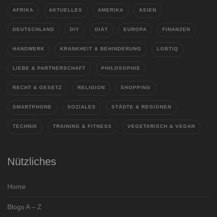
AFRIKA
AKTUELLES
AMERIKA
ASIEN
DEUTSCHLAND
DIY
DIÄT
EUROPA
FINANZEN
HANDWERK
KRANKHEIT & BEHINDERUNG
LGBTIQ
LIEBE & PARTNERSCHAFT
PHILOSOPHIE
RECHT & GESETZ
RELIGION
SHOPPING
SMARTPHONE
SOZIALES
STÄDTE & REGIONEN
TECHNIK
TRAINING & FITNESS
VEGETARISCH & VEGAN
Nützliches
Home
Blogs A – Z