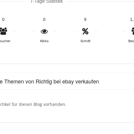
7-Tage Statistik
0
0
9
1
sucher
Klicks
Schnitt
Bes
le Themen von Richtig bei ebay verkaufen
rtikel für diesen Blog vorhanden.