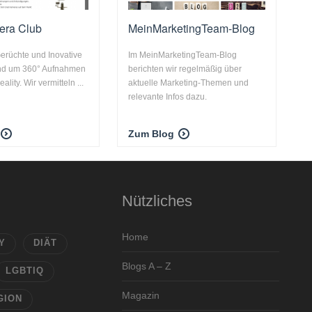
era Club
MeinMarketingTeam-Blog
Gerüchte und Inovative
Im MeinMarketingTeam-Blog
nd um 360° Aufnahmen
berichten wir regelmäßig über
ality. Wir vermitteln ...
aktuelle Marketing-Themen und
relevante Infos dazu.
Zum Blog
Nützliches
Home
Y
DIÄT
Blogs A – Z
LGBTIQ
Magazin
GION