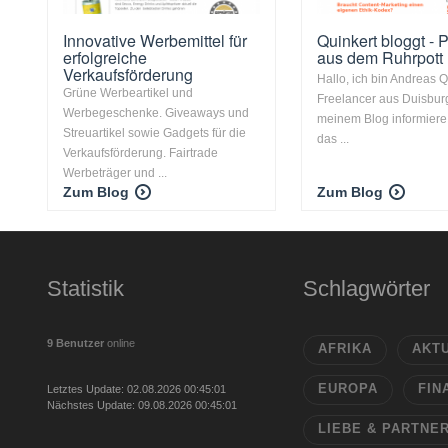
Innovative Werbemittel für
Quinkert bloggt -
erfolgreiche
aus dem Ruhrpott
Verkaufsförderung
Hallo, ich bin Andreas Q
Grüne Werbeartikel und
Freelancer aus Duisburg
Werbegeschenke. Giveaways und
meinem Blog informiere
Streuartikel sowie Gadgets für die
das ...
Verkaufsförderung. Fairtrade
Werbeträger und ...
Zum Blog
Zum Blog
Statistik
Schlagwörter
9 Benutzer
online
AFRIKA
AKT
EUROPA
FIN
Letztes Update: 02.08.2026 00:45:01
Nächstes Update: 09.08.2026 00:45:01
LIEBE & PARTNE