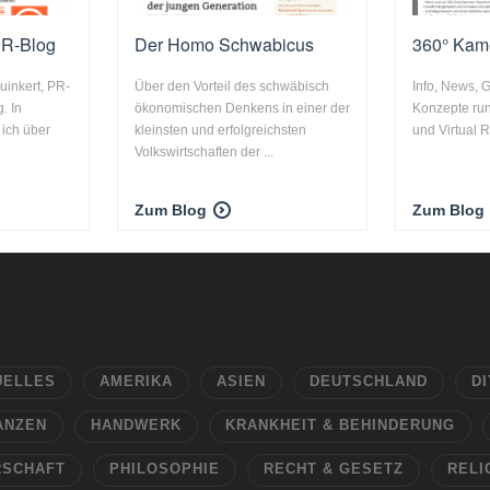
 PR-Blog
Der Homo Schwabicus
360° Kam
uinkert, PR-
Über den Vorteil des schwäbisch
Info, News, 
. In
ökonomischen Denkens in einer der
Konzepte ru
 ich über
kleinsten und erfolgreichsten
und Virtual Re
Volkswirtschaften der ...
Zum Blog
Zum Blog
UELLES
AMERIKA
ASIEN
DEUTSCHLAND
DI
ANZEN
HANDWERK
KRANKHEIT & BEHINDERUNG
RSCHAFT
PHILOSOPHIE
RECHT & GESETZ
RELI