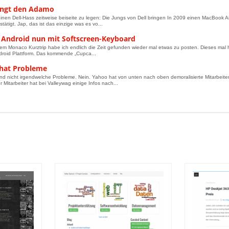
ringt den Adamo
nen Dell-Hass zeitweise beiseite zu legen: Die Jungs von Dell bringen In 2009 einen MacBook A
tätigt. Jap, das ist das einzige was es vo...
 Android nun mit Softscreen-Keyboard
m Monaco Kurztrip habe ich endlich die Zeit gefunden wieder mal etwas zu posten. Dieses mal
droid Plattform. Das kommende „Cupca...
hat Probleme
nd nicht irgendwelche Probleme. Nein. Yahoo hat von unten nach oben demoralisierte Mitarbeit
 Mitarbeiter hat bei Valleywag einige Infos nach...