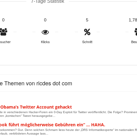
7-Tage Statistik
0
0
5
1,7
sucher
Klicks
Schnitt
Bes
le Themen von ricdes dot com
 Obama’s Twitter Account gehackt
e in verschiedenen Hacker-Foren ein 0-Day Exploit für Twitter veröffentlicht. Die Folge? Promi
ren „komischen“ Tweet herausgegebe...
ook führt möglicherweise Gebühren ein“ … HAHA.
bekommen? Gut. Denn solchen Schmarn liess heute der „DRS Informatikexperte“ im nationalen Radi
erlaub, verblödeten Aussage lass...