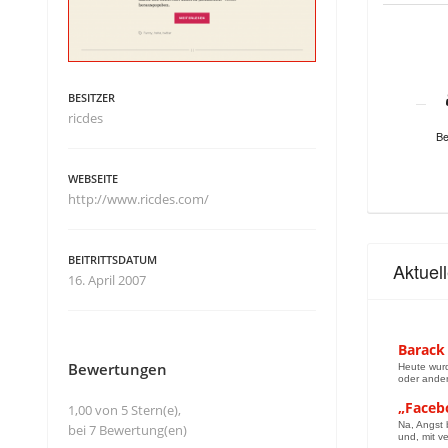
BESITZER
ricdes
Be
WEBSEITE
http://www.ricdes.com/
BEITRITTSDATUM
Aktuel
16. April 2007
Barack
Bewertungen
Heute wurd
oder ande
„Faceb
1,00 von 5 Stern(e),
Na, Angst 
bei 7 Bewertung(en)
und, mit v