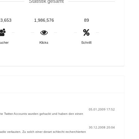
Statistik gesamt
83,653
1,986,576
89
ucher
Klicks
Schnitt
05.01.2009 17:52
nente Twitter Accounts wurden gehackt und haben den einen
30.12.2008 20:04
o verlauten. Zu solch einer derart schlecht recherchierten