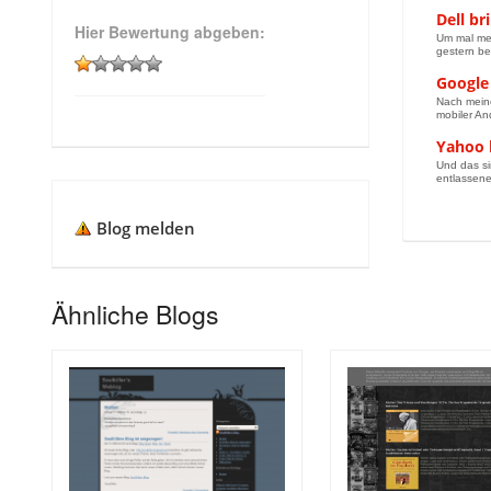
Dell b
Hier Bewertung abgeben:
Um mal mei
gestern bes
Google
Nach meine
mobiler An
Yahoo 
Und das si
entlassener
Blog melden
Ähnliche Blogs