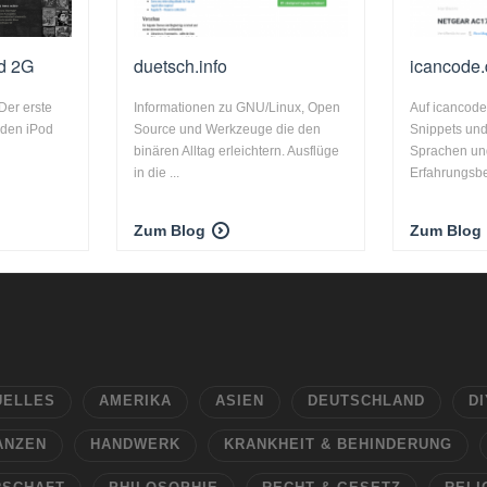
d 2G
duetsch.info
icancode
Der erste
Informationen zu GNU/Linux, Open
Auf icancode.
 den iPod
Source und Werkzeuge die den
Snippets un
binären Alltag erleichtern. Ausflüge
Sprachen un
in die ...
Erfahrungsber
Zum Blog
Zum Blog
UELLES
AMERIKA
ASIEN
DEUTSCHLAND
DI
ANZEN
HANDWERK
KRANKHEIT & BEHINDERUNG