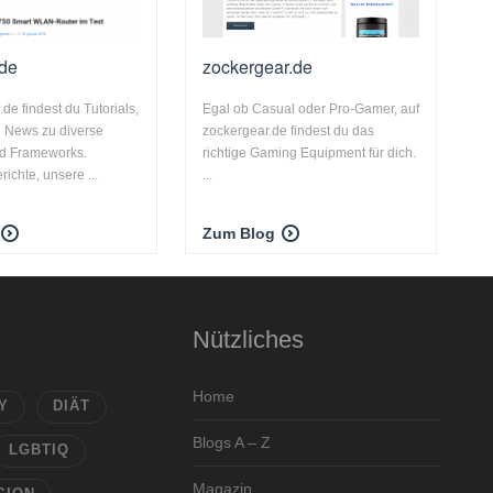
.de
zockergear.de
de findest du Tutorials,
Egal ob Casual oder Pro-Gamer, auf
d News zu diverse
zockergear.de findest du das
d Frameworks.
richtige Gaming Equipment für dich.
ichte, unsere ...
...
Zum Blog
Nützliches
Home
Y
DIÄT
Blogs A – Z
LGBTIQ
Magazin