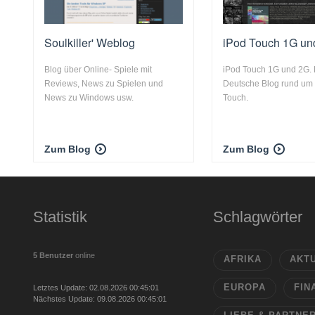
Soulkiller' Weblog
iPod Touch 1G un
Blog über Online- Spiele mit
iPod Touch 1G und 2G. 
Reviews, News zu Spielen und
Deutsche Blog rund um
News zu Windows usw.
Touch.
Zum Blog
Zum Blog
Statistik
Schlagwörter
5 Benutzer
online
AFRIKA
AKT
EUROPA
FIN
Letztes Update: 02.08.2026 00:45:01
Nächstes Update: 09.08.2026 00:45:01