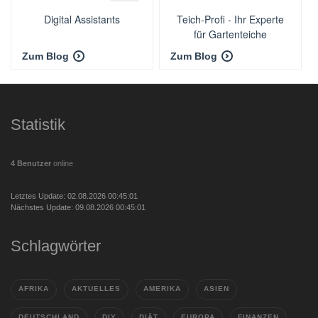
Digital Assistants
Teich-Profi - Ihr Experte
für Gartenteiche
Zum Blog
Zum Blog
Statistik
4 Benutzer
online
Letztes Update: 02.08.2026 00:45:01
Nächstes Update: 09.08.2026 00:45:01
Schlagwörter
AFRIKA
AKTUELLES
AMERIKA
ASIEN
DEUTSCHLAND
DIY
DIÄT
EUROPA
FINANZEN