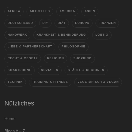
AFRIKA
AKTUELLES
AMERIKA
ASIEN
DEUTSCHLAND
DIY
DIÄT
EUROPA
FINANZEN
HANDWERK
KRANKHEIT & BEHINDERUNG
LGBTIQ
LIEBE & PARTNERSCHAFT
PHILOSOPHIE
RECHT & GESETZ
RELIGION
SHOPPING
SMARTPHONE
SOZIALES
STÄDTE & REGIONEN
TECHNIK
TRAINING & FITNESS
VEGETARISCH & VEGAN
Nützliches
Home
Blogs A – Z