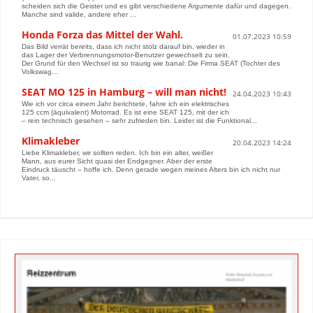
scheiden sich die Geister und es gibt verschiedene Argumente dafür und dagegen.
Manche sind valide, andere eher ...
Honda Forza das Mittel der Wahl.
01.07.2023 10:59
Das Bild verrät bereits, dass ich nicht stolz darauf bin, wieder in
das Lager der Verbrennungsmotor-Benutzer gewechselt zu sein.
Der Grund für den Wechsel ist so traurig wie banal: Die Firma SEAT (Tochter des
Volkswag...
SEAT MO 125 in Hamburg – will man nicht!
24.04.2023 10:43
Wie ich vor circa einem Jahr berichtete, fahre ich ein elektrisches
125 ccm (äquivalent) Motorrad. Es ist eine SEAT 125, mit der ich
– rein technisch gesehen – sehr zufrieden bin. Leider ist die Funktional...
Klimakleber
20.04.2023 14:24
Liebe Klimakleber, wir sollten reden. Ich bin ein alter, weißer
Mann, aus eurer Sicht quasi der Endgegner. Aber der erste
Eindruck täuscht – hoffe ich. Denn gerade wegen meines Alters bin ich nicht nur
Vater, so...