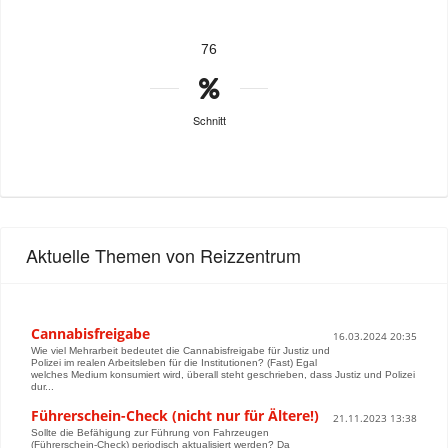
76
Schnitt
Aktuelle Themen von Reizzentrum
Cannabisfreigabe
16.03.2024 20:35
Wie viel Mehrarbeit bedeutet die Cannabisfreigabe für Justiz und
Polizei im realen Arbeitsleben für die Institutionen? (Fast) Egal
welches Medium konsumiert wird, überall steht geschrieben, dass Justiz und Polizei
dur...
Führerschein-Check (nicht nur für Ältere!)
21.11.2023 13:38
Sollte die Befähigung zur Führung von Fahrzeugen
(Führerschein-Check) periodisch aktualisiert werden? Da