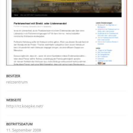
BESITZER
reizzentrum
WEBSEITE
http://rz.koepke.net/
BEITRITTSDATUM
11. September 2008