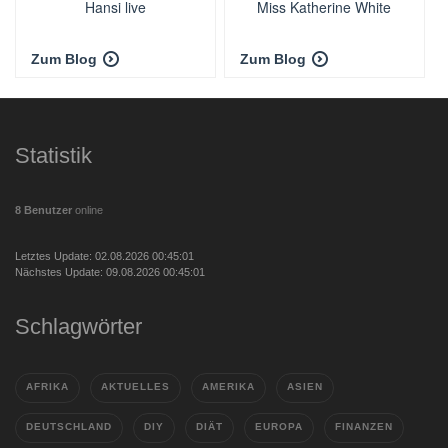
Hansi live
Miss Katherine White
Zum Blog
Zum Blog
Statistik
8 Benutzer
online
Letztes Update: 02.08.2026 00:45:01
Nächstes Update: 09.08.2026 00:45:01
Schlagwörter
AFRIKA
AKTUELLES
AMERIKA
ASIEN
DEUTSCHLAND
DIY
DIÄT
EUROPA
FINANZEN