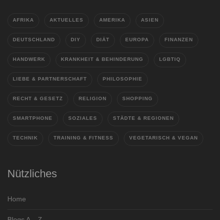
AFRIKA
AKTUELLES
AMERIKA
ASIEN
DEUTSCHLAND
DIY
DIÄT
EUROPA
FINANZEN
HANDWERK
KRANKHEIT & BEHINDERUNG
LGBTIQ
LIEBE & PARTNERSCHAFT
PHILOSOPHIE
RECHT & GESETZ
RELIGION
SHOPPING
SMARTPHONE
SOZIALES
STÄDTE & REGIONEN
TECHNIK
TRAINING & FITNESS
VEGETARISCH & VEGAN
Nützliches
Home
Blogs A – Z