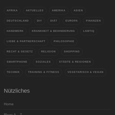
AFRIKA
AKTUELLES
AMERIKA
ASIEN
DEUTSCHLAND
DIY
DIÄT
EUROPA
FINANZEN
HANDWERK
KRANKHEIT & BEHINDERUNG
LGBTIQ
LIEBE & PARTNERSCHAFT
PHILOSOPHIE
RECHT & GESETZ
RELIGION
SHOPPING
SMARTPHONE
SOZIALES
STÄDTE & REGIONEN
TECHNIK
TRAINING & FITNESS
VEGETARISCH & VEGAN
Nützliches
Home
Blogs A – Z