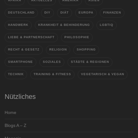
AFRIKA
AKTUELLES
AMERIKA
ASIEN
DEUTSCHLAND
DIY
DIÄT
EUROPA
FINANZEN
HANDWERK
KRANKHEIT & BEHINDERUNG
LGBTIQ
LIEBE & PARTNERSCHAFT
PHILOSOPHIE
RECHT & GESETZ
RELIGION
SHOPPING
SMARTPHONE
SOZIALES
STÄDTE & REGIONEN
TECHNIK
TRAINING & FITNESS
VEGETARISCH & VEGAN
Nützliches
Home
Blogs A – Z