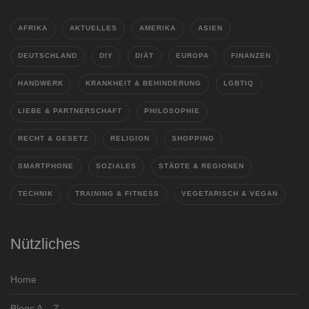
AFRIKA
AKTUELLES
AMERIKA
ASIEN
DEUTSCHLAND
DIY
DIÄT
EUROPA
FINANZEN
HANDWERK
KRANKHEIT & BEHINDERUNG
LGBTIQ
LIEBE & PARTNERSCHAFT
PHILOSOPHIE
RECHT & GESETZ
RELIGION
SHOPPING
SMARTPHONE
SOZIALES
STÄDTE & REGIONEN
TECHNIK
TRAINING & FITNESS
VEGETARISCH & VEGAN
Nützliches
Home
Blogs A – Z