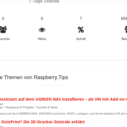
7-Tage Statistik
0
0
7
69
sucher
Klicks
Schnitt
Bes
le Themen von Raspberry.Tips
ssistant auf dem UGREEN NAS installieren – als VM mit Add-on-
ips
ips - Raspberry Pi Projekte, Tutorials & News
tant auf dem UGREEN NAS: DXP2800 einrichten, RAID 1 anlegen und Home Assistant OS als VM i
 OctoPrint? Die 3D-Drucker-Zentrale erklärt
ips