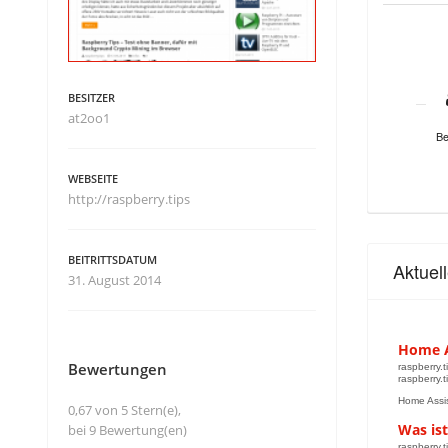
BESITZER
at2oo1
Be
WEBSEITE
http://raspberry.tips
BEITRITTSDATUM
Aktuel
31. August 2014
Home A
Bewertungen
raspberry.t
raspberry.t
Home Assis
0,67 von 5 Stern(e),
Was ist
bei 9 Bewertung(en)
raspberry.t