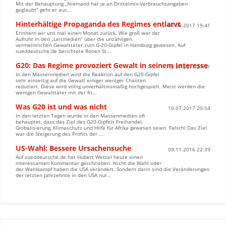
Mit der Behauptung „Niemand hat je an Drittelmix-Verbrauchsangaben
geglaubt“ geht er auc...
Hinterhältige Propaganda des Regimes entlarvt
03.08.2017 19:41
Erinnern wir uns mal einen Monat zurück. Wie groß war der
Aufruhr in den „Leitmedien“ über die unzähligen
vermeintlichen Gewalttäter zum G-20-Gipfel in Hamburg gewesen. Auf
sueddeutsche.de berichtete Ronen St...
G20: Das Regime provoziert Gewalt in seinem Interesse
10.07.2017 21:01
In den Massenmedien wird die Reaktion auf den G20-Gipfel
sehr einseitig auf die Gewalt einiger weniger Chaoten
reduziert. Diese wird völlig unverhältnismäßig hochgespielt. Meist werden die
wenigen Gewalttäter mit der fri...
Was G20 ist und was nicht
10.07.2017 20:54
In den letzten Tagen wurde in den Massenmedien oft
behauptet, dass das Ziel des G20-Gipfels Freihandel,
Globalisierung, Klimaschutz und Hilfe für Afrika gewesen seien. Falsch! Das Ziel
war die Steigerung des Profits der ...
US-Wahl: Bessere Ursachensuche
09.11.2016 22:39
Auf sueddeutsche.de hat Hubert Wetzel heute einen
interessanten Kommentar geschrieben. Nicht die Wahl oder
der Wahlkampf haben die USA verändert. Sondern darin sind die Veränderungen
der letzten Jahrzehnte in den USA nur...