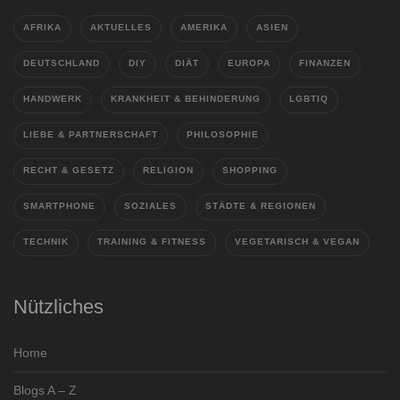
AFRIKA
AKTUELLES
AMERIKA
ASIEN
DEUTSCHLAND
DIY
DIÄT
EUROPA
FINANZEN
HANDWERK
KRANKHEIT & BEHINDERUNG
LGBTIQ
LIEBE & PARTNERSCHAFT
PHILOSOPHIE
RECHT & GESETZ
RELIGION
SHOPPING
SMARTPHONE
SOZIALES
STÄDTE & REGIONEN
TECHNIK
TRAINING & FITNESS
VEGETARISCH & VEGAN
Nützliches
Home
Blogs A – Z