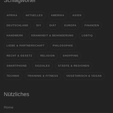
Schlagwörter
AFRIKA
AKTUELLES
AMERIKA
ASIEN
DEUTSCHLAND
DIY
DIÄT
EUROPA
FINANZEN
HANDWERK
KRANKHEIT & BEHINDERUNG
LGBTIQ
LIEBE & PARTNERSCHAFT
PHILOSOPHIE
RECHT & GESETZ
RELIGION
SHOPPING
SMARTPHONE
SOZIALES
STÄDTE & REGIONEN
TECHNIK
TRAINING & FITNESS
VEGETARISCH & VEGAN
Nützliches
Home