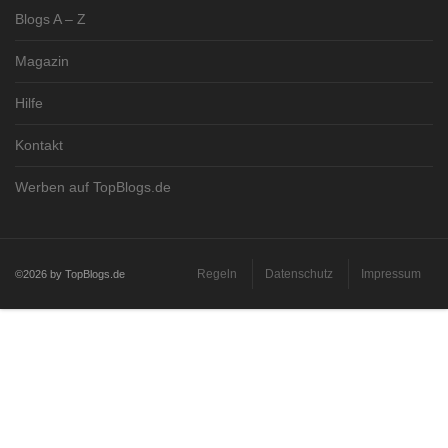
Blogs A – Z
Magazin
Hilfe
Kontakt
Werben auf TopBlogs.de
Regeln
Datenschutz
Impressum
©2026 by TopBlogs.de