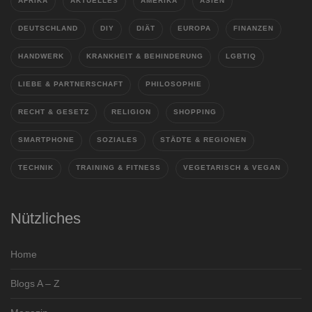
AFRIKA
AKTUELLES
AMERIKA
ASIEN
DEUTSCHLAND
DIY
DIÄT
EUROPA
FINANZEN
HANDWERK
KRANKHEIT & BEHINDERUNG
LGBTIQ
LIEBE & PARTNERSCHAFT
PHILOSOPHIE
RECHT & GESETZ
RELIGION
SHOPPING
SMARTPHONE
SOZIALES
STÄDTE & REGIONEN
TECHNIK
TRAINING & FITNESS
VEGETARISCH & VEGAN
Nützliches
Home
Blogs A – Z