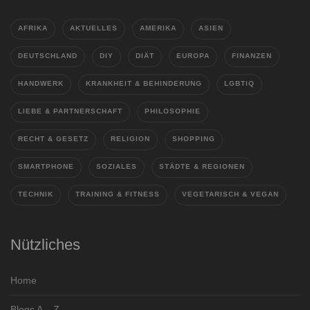
AFRIKA
AKTUELLES
AMERIKA
ASIEN
DEUTSCHLAND
DIY
DIÄT
EUROPA
FINANZEN
HANDWERK
KRANKHEIT & BEHINDERUNG
LGBTIQ
LIEBE & PARTNERSCHAFT
PHILOSOPHIE
RECHT & GESETZ
RELIGION
SHOPPING
SMARTPHONE
SOZIALES
STÄDTE & REGIONEN
TECHNIK
TRAINING & FITNESS
VEGETARISCH & VEGAN
Nützliches
Home
Blogs A – Z