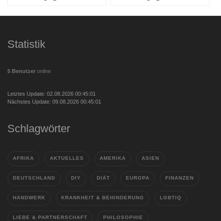
Statistik
5 Benutzer
online
Letztes Update: 02.08.2026 00:45:01
Nächstes Update: 09.08.2026 00:45:01
Schlagwörter
AFRIKA
AKTUELLES
AMERIKA
ASIEN
DEUTSCHLAND
DIY
DIÄT
EUROPA
FINANZEN
HANDWERK
KRANKHEIT & BEHINDERUNG
LGBTIQ
LIEBE & PARTNERSCHAFT
PHILOSOPHIE