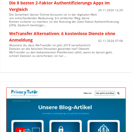
Die 8 besten 2-Faktor Authentifizierungs Apps im
Vergleich
29.11.2024 12:29
Die Sicherheit deiner Online-Accounts ist in der digitalen Welt
von entscheidender Bedeutung. Ein einfacher Weg, deine
Konten sicherer zu machen, ist die Nutzung der Zwei-Faktor-Authentifizierung
(2FA). Dadurch benötigst...
WeTransfer Alternativen: 6 kostenlose Dienste ohne
Anmeldung
02.11.2024 07:08
Wusstest du, dass WeTransfer im Jahr 2019 versehentlich
Dateien an die falschen Personen gesendet hat? Obwohl
WeTransfer zu den bekanntesten Plattformen zählt, wenn es darum geht,
schnell Dateien zu verschicken, ist nur ...