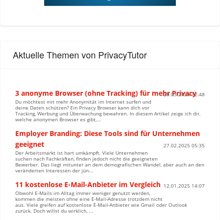
Aktuelle Themen von PrivacyTutor
3 anonyme Browser (ohne Tracking) für mehr Privacy
29.03.2025 12:48
Du möchtest mit mehr Anonymität im Internet surfen und
deine Daten schützen? Ein Privacy Browser kann dich vor
Tracking, Werbung und Überwachung bewahren. In diesem Artikel zeige ich dir,
welche anonymen Browser es gibt,...
Employer Branding: Diese Tools sind für Unternehmen
geeignet
27.02.2025 05:35
Der Arbeitsmarkt ist hart umkämpft. Viele Unternehmen
suchen nach Fachkräften, finden jedoch nicht die geeigneten
Bewerber. Das liegt mitunter an dem demografischen Wandel, aber auch an den
veränderten Interessen der jün...
11 kostenlose E-Mail-Anbieter im Vergleich
12.01.2025 14:07
Obwohl E-Mails im Alltag immer weniger genutzt werden,
kommen die meisten ohne eine E-Mail-Adresse trotzdem nicht
aus. Viele greifen auf kostenlose E-Mail-Anbieter wie Gmail oder Outlook
zurück. Doch willst du wirklich, ...