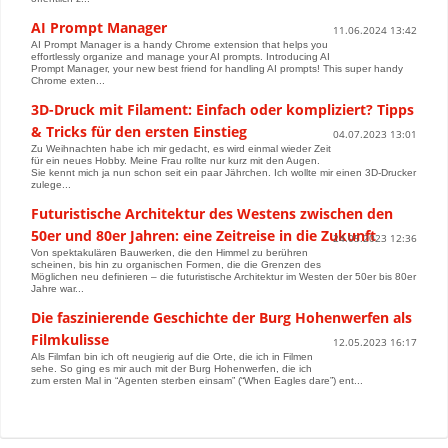
AI Prompt Manager
11.06.2024 13:42
AI Prompt Manager is a handy Chrome extension that helps you
effortlessly organize and manage your AI prompts. Introducing AI
Prompt Manager, your new best friend for handling AI prompts! This super handy
Chrome exten...
3D-Druck mit Filament: Einfach oder kompliziert? Tipps
& Tricks für den ersten Einstieg
04.07.2023 13:01
Zu Weihnachten habe ich mir gedacht, es wird einmal wieder Zeit
für ein neues Hobby. Meine Frau rollte nur kurz mit den Augen.
Sie kennt mich ja nun schon seit ein paar Jährchen. Ich wollte mir einen 3D-Drucker
zulege...
Futuristische Architektur des Westens zwischen den
50er und 80er Jahren: eine Zeitreise in die Zukunft
24.05.2023 12:36
Von spektakulären Bauwerken, die den Himmel zu berühren
scheinen, bis hin zu organischen Formen, die die Grenzen des
Möglichen neu definieren – die futuristische Architektur im Westen der 50er bis 80er
Jahre war...
Die faszinierende Geschichte der Burg Hohenwerfen als
Filmkulisse
12.05.2023 16:17
Als Filmfan bin ich oft neugierig auf die Orte, die ich in Filmen
sehe. So ging es mir auch mit der Burg Hohenwerfen, die ich
zum ersten Mal in “Agenten sterben einsam” (“When Eagles dare”) ent...