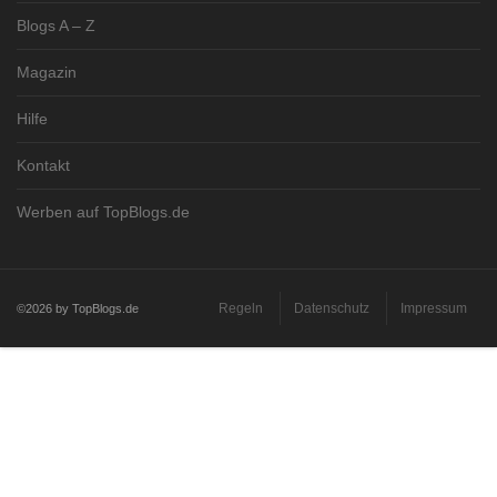
Blogs A – Z
Magazin
Hilfe
Kontakt
Werben auf TopBlogs.de
Regeln
Datenschutz
Impressum
©2026 by TopBlogs.de