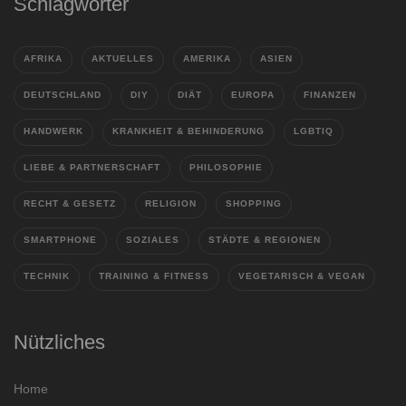
Schlagwörter
AFRIKA
AKTUELLES
AMERIKA
ASIEN
DEUTSCHLAND
DIY
DIÄT
EUROPA
FINANZEN
HANDWERK
KRANKHEIT & BEHINDERUNG
LGBTIQ
LIEBE & PARTNERSCHAFT
PHILOSOPHIE
RECHT & GESETZ
RELIGION
SHOPPING
SMARTPHONE
SOZIALES
STÄDTE & REGIONEN
TECHNIK
TRAINING & FITNESS
VEGETARISCH & VEGAN
Nützliches
Home