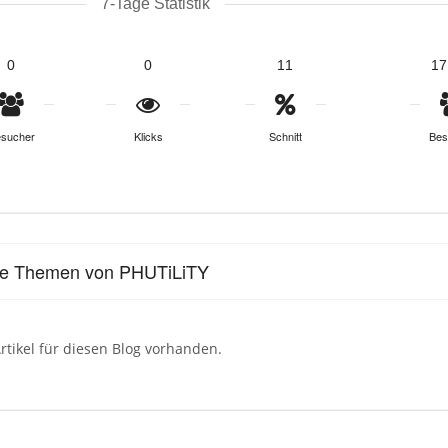
7-Tage Statistik
0
0
11
17
sucher
Klicks
Schnitt
Bes
le Themen von PHUTiLiTY
rtikel für diesen Blog vorhanden.