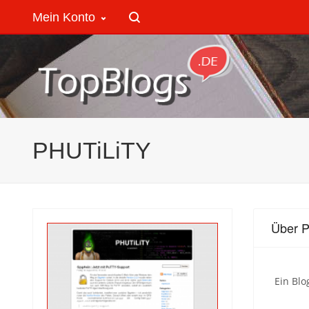
Mein Konto
PHUTiLiTY
Über 
Ein Blo