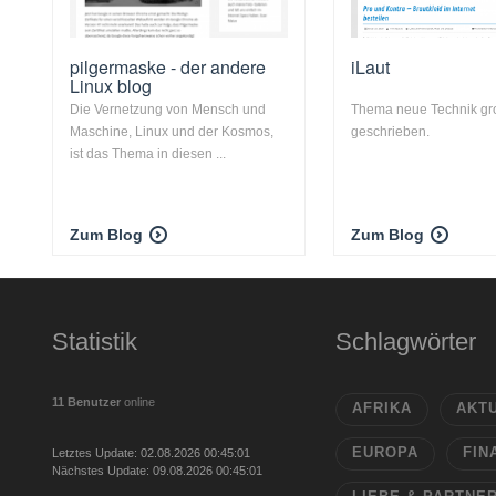
pilgermaske - der andere
iLaut
Linux blog
Die Vernetzung von Mensch und
Thema neue Technik gr
Maschine, Linux und der Kosmos,
geschrieben.
ist das Thema in diesen ...
Zum Blog
Zum Blog
Statistik
Schlagwörter
11 Benutzer
online
AFRIKA
AKT
EUROPA
FIN
Letztes Update: 02.08.2026 00:45:01
Nächstes Update: 09.08.2026 00:45:01