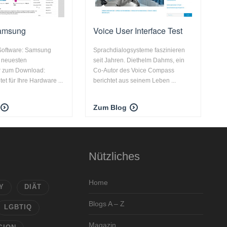
Samsung
Voice User Interface Test
 Software: Samsung
Sprachdialogsysteme faszinieren
e neuesten
seit Jahren. Diethelm Dahms, ein
er zum Download:
Co-Autor des Voice Compass
t für Ihre Hardware ...
berichtet aus seinem Leben ...
Zum Blog
Nützliches
Home
Y
DIÄT
Blogs A – Z
LGBTIQ
Magazin