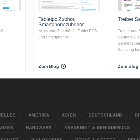
Tabletpc Zubhör,
Treiber 
Smartphonezubehör
oß
News zum Zubehör für Tablet PCS
Treiber und
und Smartphones
Deutsch: Di
Gerätetreib
Samsung biete
Zum Blog
Zum Blog
UELLES
AMERIKA
ASIEN
DEUTSCHLAND
DI
ANZEN
HANDWERK
KRANKHEIT & BEHINDERUNG