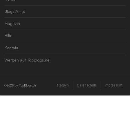
Blogs A – Z
Magazin
Hilfe
Kontakt
Werben auf TopBlogs.de
Regeln
Datenschutz
Impressum
©2026 by TopBlogs.de