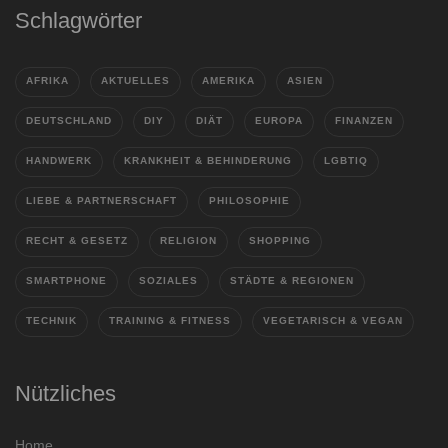
Schlagwörter
AFRIKA
AKTUELLES
AMERIKA
ASIEN
DEUTSCHLAND
DIY
DIÄT
EUROPA
FINANZEN
HANDWERK
KRANKHEIT & BEHINDERUNG
LGBTIQ
LIEBE & PARTNERSCHAFT
PHILOSOPHIE
RECHT & GESETZ
RELIGION
SHOPPING
SMARTPHONE
SOZIALES
STÄDTE & REGIONEN
TECHNIK
TRAINING & FITNESS
VEGETARISCH & VEGAN
Nützliches
Home