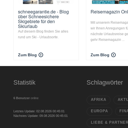
schneegarantie.de - Blog
Reisemagazin Onl
über Schneesichere
Skigebiete für den
Mit unserem Reisemaga
Skiurlaub
wir Ihnen Anregungen fü
Auf diesem Blog finden Sie alles
nächste Urlaubsreise g
rund um Ski - Urlaubsorte.
gehr Reisemagazin ...
Zum Blog
Zum Blog
Statistik
Schlagwörter
6 Benutzer
online
AFRIKA
AKT
EUROPA
FIN
Letztes Update: 02.08.2026 00:45:01
Nächstes Update: 09.08.2026 00:45:01
LIEBE & PARTNE