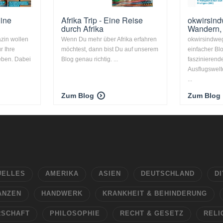
ine
Afrika Trip - Eine Reise
okwirsind
durch Afrika
Wandern,
zin wollen
Wenn Du mehr über Afrika erfahren
okwirsindweg
r Ihre
möchtest, dann bist Du auf unserem
einfacher Blo
eben. Dabei
Blog genau richtig. ...
faszinierend
Ausflugswelt
...
Zum Blog
Zum Blog
UELLES
AMERIKA
ASIEN
DEUTSCHLAND
DI
ANZEN
HANDWERK
KRANKHEIT & BEHINDERUNG
RSCHAFT
PHILOSOPHIE
RECHT & GESETZ
RELI