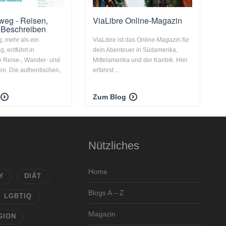
weg - Reisen,
ViaLibre Online-Magazin
 Beschreiben
, mehr als ein
ViaLibre ist das Online-Magazin für
g, entführt in
dein Abenteuer in Südamerika,
e Reise-, Wander- und
Mittelamerika und der Karibik. Hier
en. Die authentischen,
erfährst ...
Zum Blog
Nützliches
Home
Y
DIÄT
Blogs A – Z
LGBTIQ
Magazin
GION