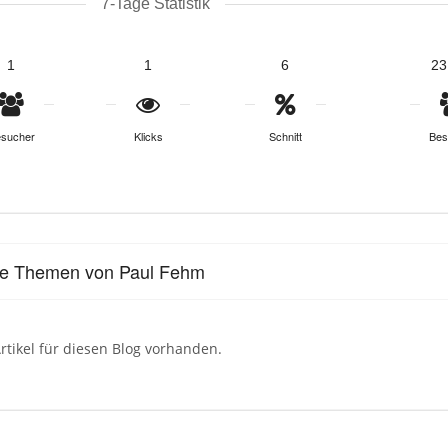
7-Tage Statistik
1
1
6
23
sucher
Klicks
Schnitt
Bes
le Themen von Paul Fehm
rtikel für diesen Blog vorhanden.