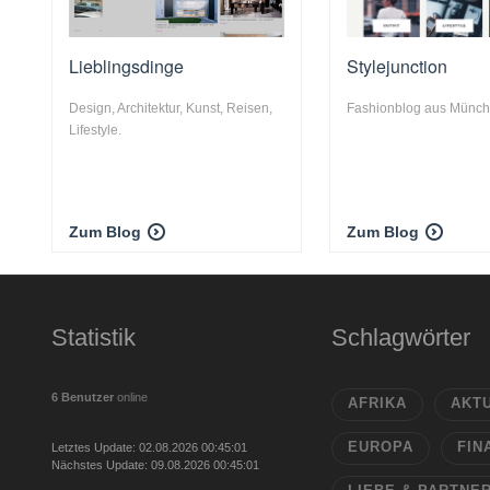
Lieblingsdinge
Stylejunction
Design, Architektur, Kunst, Reisen,
Fashionblog aus Münc
Lifestyle.
Zum Blog
Zum Blog
Statistik
Schlagwörter
6 Benutzer
online
AFRIKA
AKT
EUROPA
FIN
Letztes Update: 02.08.2026 00:45:01
Nächstes Update: 09.08.2026 00:45:01