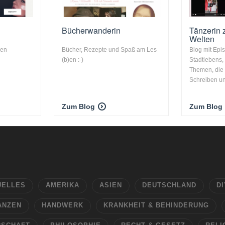
Bücherwanderin
Tänzerin 
Welten
hen
Bücher, Rezepte und Spaß am Les
Blog mit Epi
(b)en :-)
Stadtlebens,
Themen, die
Schreiben und
Zum Blog
Zum Blog
UELLES
AMERIKA
ASIEN
DEUTSCHLAND
DI
ANZEN
HANDWERK
KRANKHEIT & BEHINDERUNG