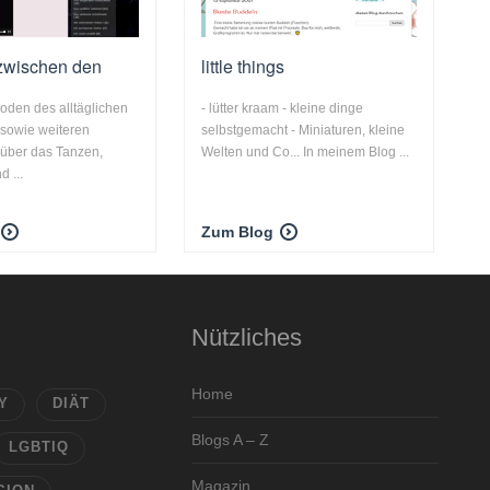
zwischen den
little things
soden des alltäglichen
- lütter kraam - kleine dinge
 sowie weiteren
selbstgemacht - Miniaturen, kleine
 über das Tanzen,
Welten und Co... In meinem Blog ...
 ...
Zum Blog
Nützliches
Home
Y
DIÄT
Blogs A – Z
LGBTIQ
Magazin