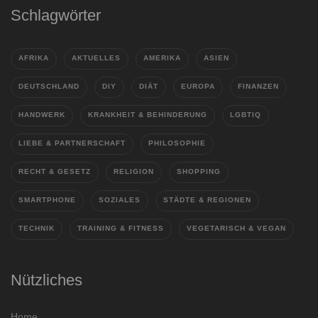
Schlagwörter
AFRIKA
AKTUELLES
AMERIKA
ASIEN
DEUTSCHLAND
DIY
DIÄT
EUROPA
FINANZEN
HANDWERK
KRANKHEIT & BEHINDERUNG
LGBTIQ
LIEBE & PARTNERSCHAFT
PHILOSOPHIE
RECHT & GESETZ
RELIGION
SHOPPING
SMARTPHONE
SOZIALES
STÄDTE & REGIONEN
TECHNIK
TRAINING & FITNESS
VEGETARISCH & VEGAN
Nützliches
Home