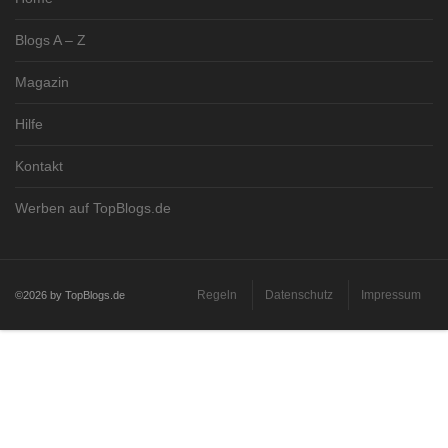
Blogs A – Z
Magazin
Hilfe
Kontakt
Werben auf TopBlogs.de
Regeln
Datenschutz
Impressum
©2026 by TopBlogs.de