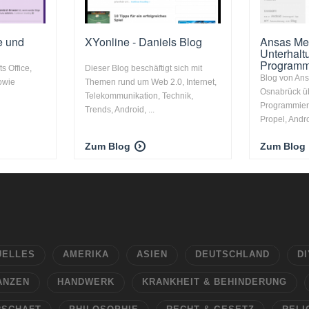
e und
XYonline - Daniels Blog
Ansas Mey
Unterhalt
Programm
s Office,
Dieser Blog beschäftigt sich mit
Blog von An
owie
Themen rund um Web 2.0, Internet,
Osnabrück ü
Telekommunikation, Technik,
Programmie
Trends, Android, ...
Propel, Androi
Zum Blog
Zum Blog
UELLES
AMERIKA
ASIEN
DEUTSCHLAND
DI
ANZEN
HANDWERK
KRANKHEIT & BEHINDERUNG