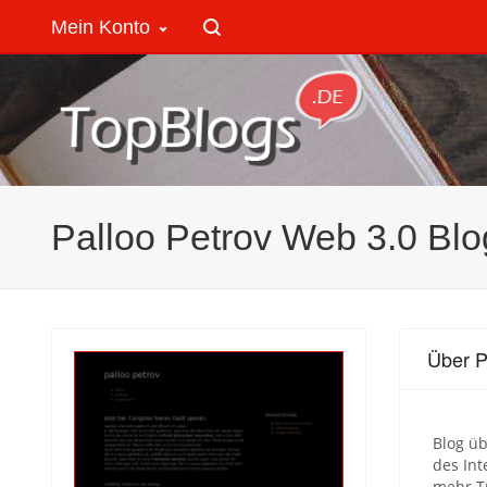
Mein Konto
Palloo Petrov Web 3.0 Blo
Über P
Blog üb
des In
mehr Tr