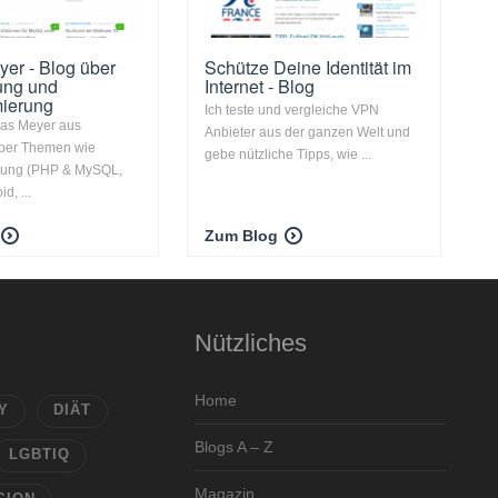
er - Blog über
Schütze Deine Identität im
ung und
Internet - Blog
ierung
Ich teste und vergleiche VPN
sas Meyer aus
Anbieter aus der ganzen Welt und
ber Themen wie
gebe nützliche Tipps, wie ...
rung (PHP & MySQL,
d, ...
Zum Blog
Nützliches
Home
Y
DIÄT
Blogs A – Z
LGBTIQ
Magazin