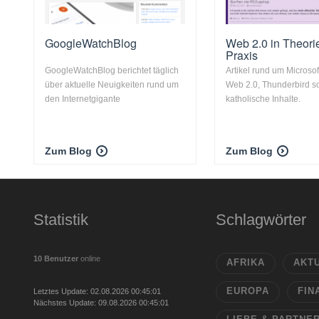
GoogleWatchBlog
Web 2.0 in Theori
Praxis
GoogleWatchBlog berichtet täglich
Artikel rund um Microsoft
über aktuelle Neuigkeiten rund um
Web 2.0, Thunderbird s
den Internetgigante
katholische Inhalte.
Zum Blog
Zum Blog
Statistik
Schlagwörter
10 Benutzer
online
AFRIKA
AKT
EUROPA
FIN
Letztes Update: 02.08.2026 00:45:01
Nächstes Update: 09.08.2026 00:45:01