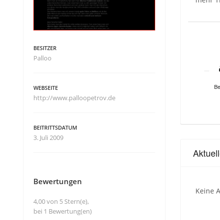
BESITZER
Palloo
Be
WEBSEITE
http://www.palloopetrov.de
BEITRITTSDATUM
3. Juli 2009
Aktuel
Bewertungen
Keine A
4,00 von 5 Stern(e),
bei 1 Bewertung(en)