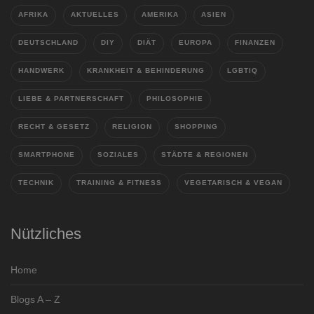
AFRIKA
AKTUELLES
AMERIKA
ASIEN
DEUTSCHLAND
DIY
DIÄT
EUROPA
FINANZEN
HANDWERK
KRANKHEIT & BEHINDERUNG
LGBTIQ
LIEBE & PARTNERSCHAFT
PHILOSOPHIE
RECHT & GESETZ
RELIGION
SHOPPING
SMARTPHONE
SOZIALES
STÄDTE & REGIONEN
TECHNIK
TRAINING & FITNESS
VEGETARISCH & VEGAN
Nützliches
Home
Blogs A – Z