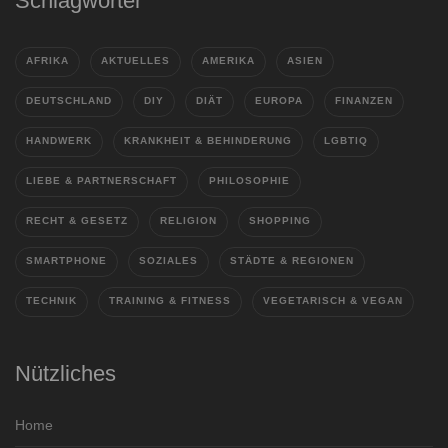
Schlagwörter
AFRIKA
AKTUELLES
AMERIKA
ASIEN
DEUTSCHLAND
DIY
DIÄT
EUROPA
FINANZEN
HANDWERK
KRANKHEIT & BEHINDERUNG
LGBTIQ
LIEBE & PARTNERSCHAFT
PHILOSOPHIE
RECHT & GESETZ
RELIGION
SHOPPING
SMARTPHONE
SOZIALES
STÄDTE & REGIONEN
TECHNIK
TRAINING & FITNESS
VEGETARISCH & VEGAN
Nützliches
Home