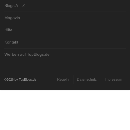
Blogs A – Z
Magazin
Hilfe
Kontakt
Werben auf TopBlogs.de
Regeln
Datenschutz
Impressum
©2026 by TopBlogs.de