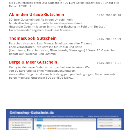
Sie auch interessieren: Ltur Gutschein 100 Euro Sofort Rabatt bei L-Tur auf alle
Reisen L’TUR... L...
Ab in den Urlaub Gutschein
01.08.2018 09:18
30 Euro Gutschein bei Ab-in-den-Urlaub!! Kein
Mindestbuchungswert! Einfach den ab-in-den-urlaub
Gutschein-Code im letzten Schritt Ihrer Buchung im Feld „Ihr Einlöse-/
Gutscheincode“ angeben. Direkt am Abreise...
ThomasCook Gutschein
23.07.2018 11:29
Pauschalreisen und Last Minute Schnäppchen aller Thomas
Cook Veranstalter. Ihre Adresse für Urlaub und Reise
(Lastminute, Pauschalreisen, Flüge, Hotels, Mietwagen) * Wert: 50 € gutschein
Rabatt auf Pauschal- und Lastmin...
Berge & Meer Gutschein
11.07.2018 15:51
Gültig ist der neue Code bis zum , er hat wieder einen Wert
von 30 Euro und ist ohne Mindestbuchungswert
verwendbar.Es gelten die auch bislang gültigen Bedingungen: Gutscheincode:
berge-meer.de: Gutschein 50€ ab 450€ MBW...