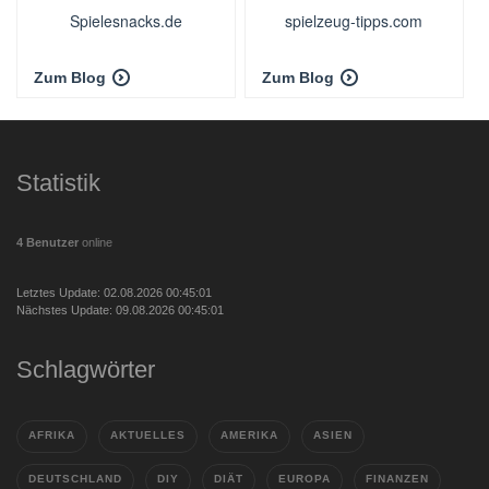
Spielesnacks.de
spielzeug-tipps.com
Zum Blog
Zum Blog
Statistik
4 Benutzer
online
Letztes Update: 02.08.2026 00:45:01
Nächstes Update: 09.08.2026 00:45:01
Schlagwörter
AFRIKA
AKTUELLES
AMERIKA
ASIEN
DEUTSCHLAND
DIY
DIÄT
EUROPA
FINANZEN