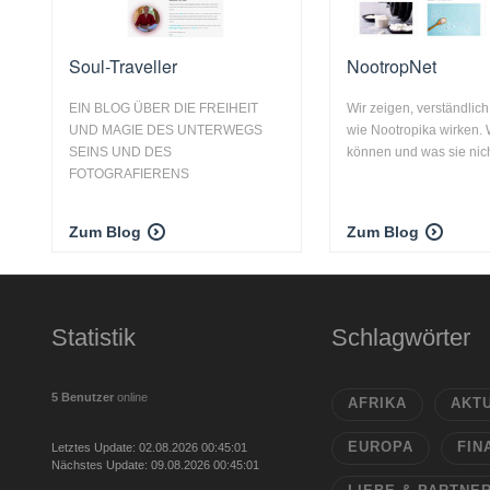
Soul-Traveller
NootropNet
EIN BLOG ÜBER DIE FREIHEIT
Wir zeigen, verständlich 
UND MAGIE DES UNTERWEGS
wie Nootropika wirken. 
SEINS UND DES
können und was sie nicht
FOTOGRAFIERENS
Zum Blog
Zum Blog
Statistik
Schlagwörter
5 Benutzer
online
AFRIKA
AKT
EUROPA
FIN
Letztes Update: 02.08.2026 00:45:01
Nächstes Update: 09.08.2026 00:45:01