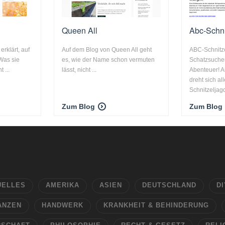
Queen All
Abc-Schni
erklärt, auf
Auf dem Blog von Queen All geht
ABC-Schnitze
Was sie
es, wie der Name schon vermuten
Schatzsuchen
 ...
lässt, nicht ...
Abenteuer! A
dreht sich a
Schnitzeljagd
Zum Blog
Zum Blog
UELLES
AMERIKA
ASIEN
DEUTSCHLAND
DI
ANZEN
HANDWERK
KRANKHEIT & BEHINDERUNG