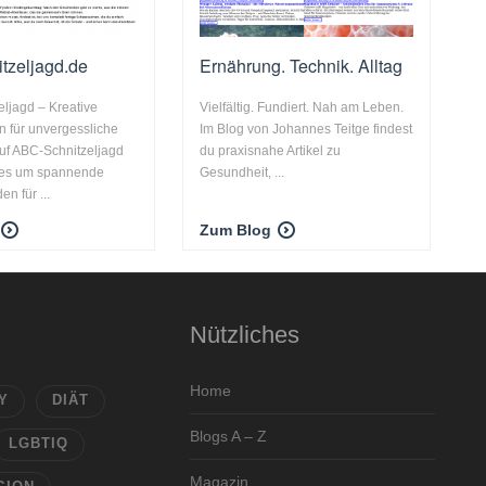
tzeljagd.de
Ernährung. Technik. Alltag
ljagd – Kreative
Vielfältig. Fundiert. Nah am Leben.
 für unvergessliche
Im Blog von Johannes Teitge findest
uf ABC-Schnitzeljagd
du praxisnahe Artikel zu
lles um spannende
Gesundheit, ...
en für ...
Zum Blog
Nützliches
Home
Y
DIÄT
Blogs A – Z
LGBTIQ
Magazin