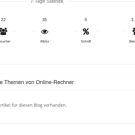
7-Tage Statistik
22
35
5
3
sucher
Klicks
Schnitt
Bes
le Themen von Online-Rechner
rtikel für diesen Blog vorhanden.