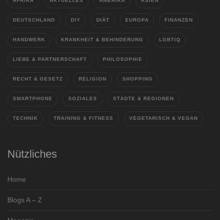
AFRIKA
AKTUELLES
AMERIKA
ASIEN
DEUTSCHLAND
DIY
DIÄT
EUROPA
FINANZEN
HANDWERK
KRANKHEIT & BEHINDERUNG
LGBTIQ
LIEBE & PARTNERSCHAFT
PHILOSOPHIE
RECHT & GESETZ
RELIGION
SHOPPING
SMARTPHONE
SOZIALES
STÄDTE & REGIONEN
TECHNIK
TRAINING & FITNESS
VEGETARISCH & VEGAN
Nützliches
Home
Blogs A – Z