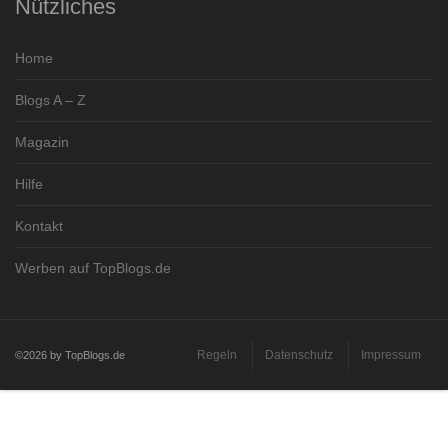
Nützliches
Home
Blogs A – Z
Magazin
Hilfe
Kontakt
Werben auf TopBlogs.de
Regeln
Datenschutz
Impressum
©2026 by TopBlogs.de