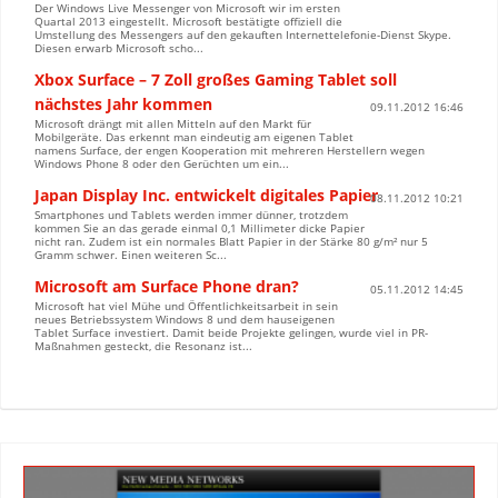
Der Windows Live Messenger von Microsoft wir im ersten
Quartal 2013 eingestellt. Microsoft bestätigte offiziell die
Umstellung des Messengers auf den gekauften Internettelefonie-Dienst Skype.
Diesen erwarb Microsoft scho...
Xbox Surface – 7 Zoll großes Gaming Tablet soll
nächstes Jahr kommen
09.11.2012 16:46
Microsoft drängt mit allen Mitteln auf den Markt für
Mobilgeräte. Das erkennt man eindeutig am eigenen Tablet
namens Surface, der engen Kooperation mit mehreren Herstellern wegen
Windows Phone 8 oder den Gerüchten um ein...
Japan Display Inc. entwickelt digitales Papier
08.11.2012 10:21
Smartphones und Tablets werden immer dünner, trotzdem
kommen Sie an das gerade einmal 0,1 Millimeter dicke Papier
nicht ran. Zudem ist ein normales Blatt Papier in der Stärke 80 g/m² nur 5
Gramm schwer. Einen weiteren Sc...
Microsoft am Surface Phone dran?
05.11.2012 14:45
Microsoft hat viel Mühe und Öffentlichkeitsarbeit in sein
neues Betriebssystem Windows 8 und dem hauseigenen
Tablet Surface investiert. Damit beide Projekte gelingen, wurde viel in PR-
Maßnahmen gesteckt, die Resonanz ist...