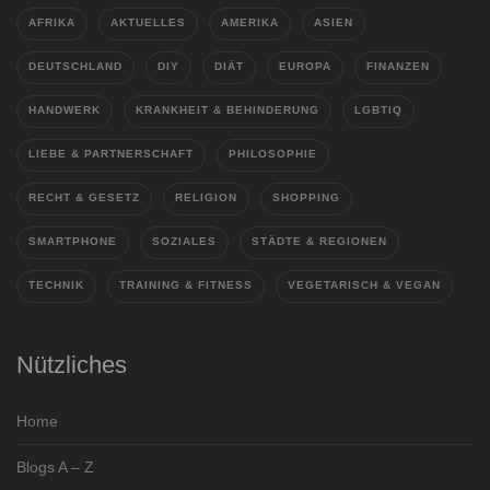
AFRIKA
AKTUELLES
AMERIKA
ASIEN
DEUTSCHLAND
DIY
DIÄT
EUROPA
FINANZEN
HANDWERK
KRANKHEIT & BEHINDERUNG
LGBTIQ
LIEBE & PARTNERSCHAFT
PHILOSOPHIE
RECHT & GESETZ
RELIGION
SHOPPING
SMARTPHONE
SOZIALES
STÄDTE & REGIONEN
TECHNIK
TRAINING & FITNESS
VEGETARISCH & VEGAN
Nützliches
Home
Blogs A – Z