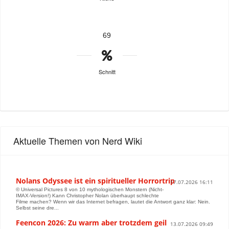
69
Schnitt
Aktuelle Themen von Nerd Wiki
Nolans Odyssee ist ein spiritueller Horrortrip
17.07.2026 16:11
© Universal Pictures 8 von 10 mythologischen Monstern (Nicht-
IMAX-Version!) Kann Christopher Nolan überhaupt schlechte
Filme machen? Wenn wir das Internet befragen, lautet die Antwort ganz klar: Nein.
Selbst seine dre...
Feencon 2026: Zu warm aber trotzdem geil
13.07.2026 09:49