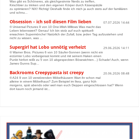
Was gibt es Schöneres, als gleichgesinnte Nerds zu treffen,
Kirschbier zu trinken und den eigenen Körper durch Käsespätzle
zu optimieren? NIX! Richtig! Deshalb finde ich mich ja auch stets auf der familiären
und schnu...
Obsession – ich soll diesen Film lieben
07.07.2026 14:44
© Universal Pictures 9 von 10 One-Wish-Willows Was macht das
Leben lebenswert? Genau! Ich bin stolz auf euch spirituell-
erwachten Supermönche! Natürlich der Zufall, bzw. jeden Tag aufzustehen und
nicht zu wissen, was ...
Supergirl hat Lobo unnötig verheizt
29.06.2026 14:11
© Warner Bros. Pictures 6 von 10 Säufer-Sonnen (wenn nicht ein
erzürnter Lobo vorbeigerast kommt und mit seinem Haken einen
Punkt hinfort reißt zu 5 von 10 abgespeckten Bösewichten…) Schade! Auch, wenn
James Gunns Sup...
Backrooms Creepypasta ist creepy
20.06.2026 08:48
© A24 9 von 10 verstörenden Möbelhäusern Wart ihr schon mal
alleine in einem Möbelhaus? Zum Beispiel im Ikea, ganz früh
morgens, spät abends oder weil man euch Deppen eingeschlossen hat? Wenn
dort kaum noch jemand ist...