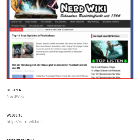
BESITZER
NerdWiki
WEBSEITE
http://nerd-wiki.de